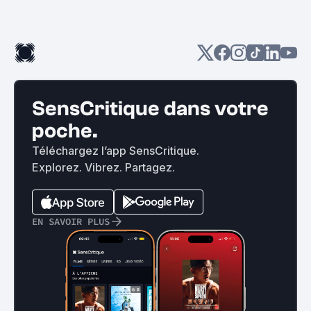
SensCritique dans votre
poche.
Téléchargez l’app SensCritique.
Explorez. Vibrez. Partagez.
EN SAVOIR PLUS