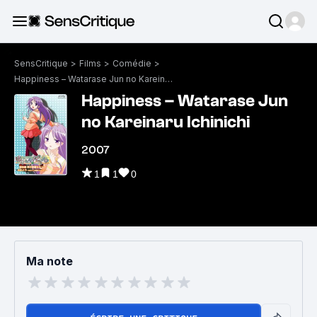
SensCritique
>
Films
>
Comédie
>
Happiness – Watarase Jun no Kareinaru Ichinichi
Happiness – Watarase Jun
no Kareinaru Ichinichi
2007
1
1
0
Ma note