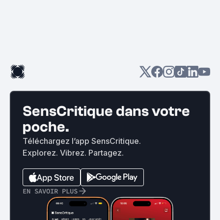
SensCritique dans votre
poche.
Téléchargez l’app SensCritique.
Explorez. Vibrez. Partagez.
EN SAVOIR PLUS