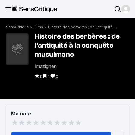
SensCritique
>
Films
>
Histoire des berbères : de l'antiquité à la conquête musulmane
Histoire des berbères : de
l'antiquité à la conquête
musulmane
Imazighen
0
1
0
Ma note