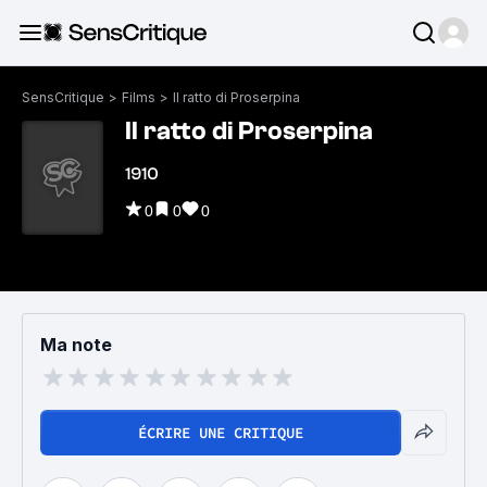
SensCritique
>
Films
>
Il ratto di Proserpina
Il ratto di Proserpina
1910
0
0
0
Ma note
ÉCRIRE UNE CRITIQUE