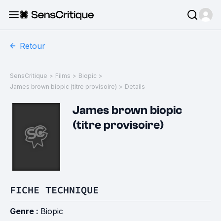
Retour
SensCritique
>
Films
>
Biopic
>
James brown biopic (titre provisoire)
>
Details
James brown biopic
(titre provisoire)
FICHE TECHNIQUE
Genre :
Biopic