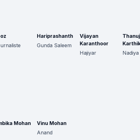
roz
Hariprashanth
Vijayan
Thanu
Karanthoor
Karthi
urnaliste
Gunda Saleem
Hajiyar
Nadiya
mbika Mohan
Vinu Mohan
Anand