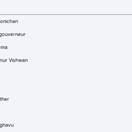
onichan
 gouverneur
ema
nur Vishwan
P
ather
ghavu