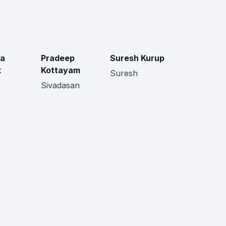
ja
Pradeep
Suresh Kurup
k
Kottayam
Suresh
Sivadasan