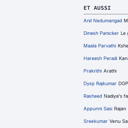
ET AUSSI
Anil Nedumangad
M
Dinesh Panicker
Le
Maala Parvathi
Ksh
Hareesh Peradi
Kan
Prakrithi
Arathi
Dysp Rajkumar
DG
Rasheed
Nadiya's f
Appunni Sasi
Rajan
Sreekumar
Venu Sa