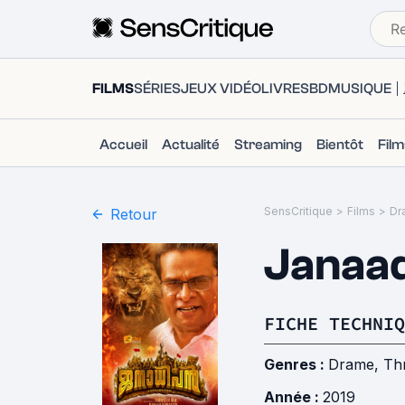
FILMS
SÉRIES
JEUX VIDÉO
LIVRES
BD
MUSIQUE
Accueil
Actualité
Streaming
Bientôt
Fil
SensCritique
>
Films
>
Dr
Retour
Janaa
FICHE TECHNIQ
Genres :
Drame
,
Thr
Année :
2019