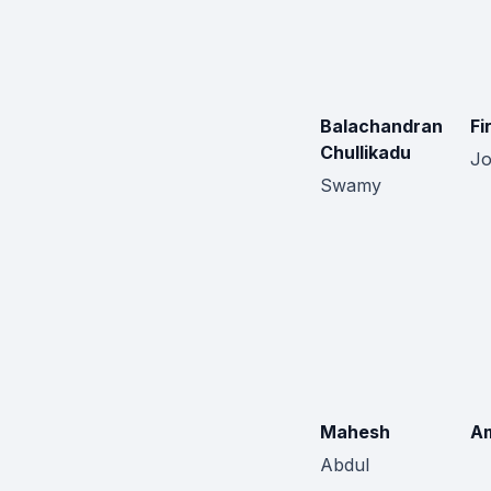
Balachandran
Fi
Chullikadu
Jo
Swamy
Mahesh
A
Abdul