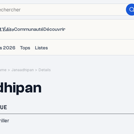
L'Édito
Communauté
Découvrir
ms 2026
Tops
Listes
ame
>
Janaadhipan
>
Details
dhipan
UE
iller