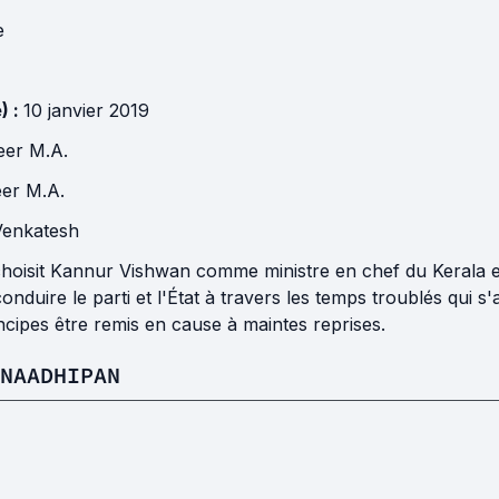
e
) :
10 janvier 2019
eer M.A.
er M.A.
 Venkatesh
 choisit Kannur Vishwan comme ministre en chef du Kerala 
 conduire le parti et l'État à travers les temps troublés qui
ncipes être remis en cause à maintes reprises.
NAADHIPAN