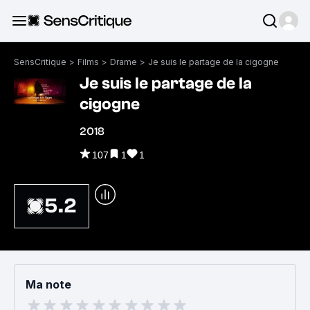
SensCritique
>
Films
>
Drame
>
Je suis le partage de la cigogne
Je suis le partage de la
cigogne
2018
107
1
1
5.2
Ma note