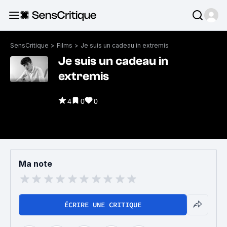
SensCritique
>
Films
>
Je suis un cadeau in extremis
Je suis un cadeau in
extremis
4
0
0
Ma note
ÉCRIRE UNE CRITIQUE