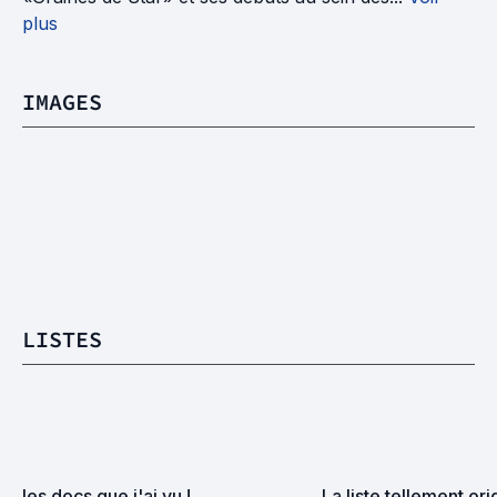
plus
IMAGES
LISTES
les docs que j'ai vu !
La liste tellement orig