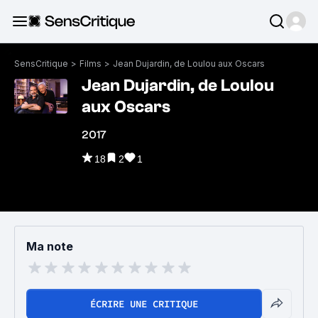
SensCritique
>
Films
>
Jean Dujardin, de Loulou aux Oscars
Jean Dujardin, de Loulou
aux Oscars
2017
18
2
1
Ma note
ÉCRIRE UNE CRITIQUE