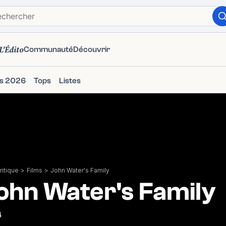
L'Édito
Communauté
Découvrir
ms 2026
Tops
Listes
itique
>
Films
>
John Water's Family
ohn Water's Family
4