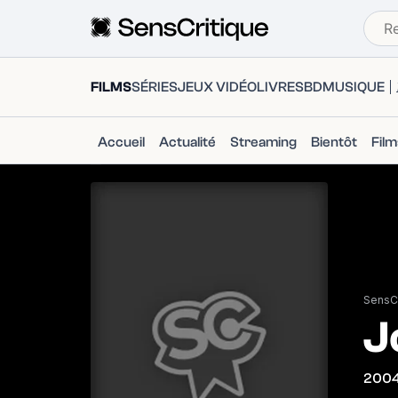
FILMS
SÉRIES
JEUX VIDÉO
LIVRES
BD
MUSIQUE
Accueil
Actualité
Streaming
Bientôt
Fil
SensCr
J
200