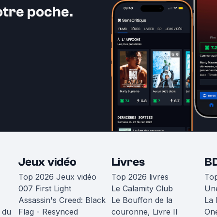
otre poche.
Jeux vidéo
Livres
B
Top 2026 Jeux vidéo
Top 2026 livres
To
007 First Light
Le Calamity Club
Une
Assassin's Creed: Black
Le Bouffon de la
La 
 du
Flag - Resynced
couronne, Livre II
One