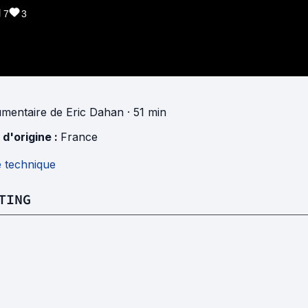
7
3
mentaire
de
Eric Dahan
· 51 min
 d'origine :
France
e technique
TING