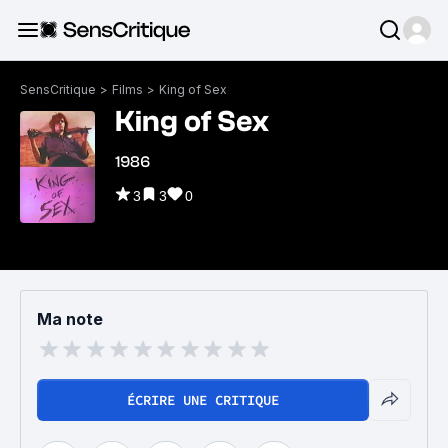
SensCritique
>
Films
>
King of Sex
King of Sex
1986
3
3
0
Ma note
ÉCRIRE UNE CRITIQUE