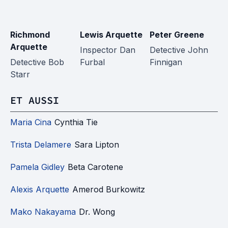
Richmond
Lewis Arquette
Peter Greene
Ji
Arquette
Inspector Dan
Detective John
In
Detective Bob
Furbal
Finnigan
An
Starr
ET AUSSI
Maria Cina
Cynthia Tie
Trista Delamere
Sara Lipton
Pamela Gidley
Beta Carotene
Alexis Arquette
Amerod Burkowitz
Mako Nakayama
Dr. Wong