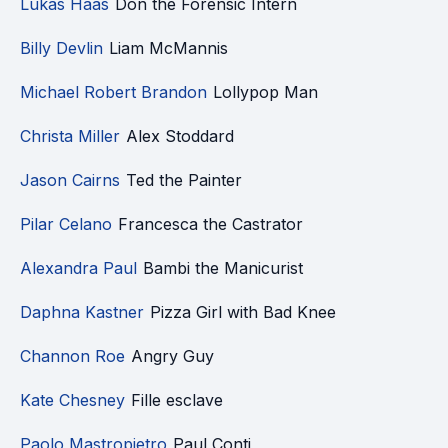
Lukas Haas
Don the Forensic Intern
Billy Devlin
Liam McMannis
Michael Robert Brandon
Lollypop Man
Christa Miller
Alex Stoddard
Jason Cairns
Ted the Painter
Pilar Celano
Francesca the Castrator
Alexandra Paul
Bambi the Manicurist
Daphna Kastner
Pizza Girl with Bad Knee
Channon Roe
Angry Guy
Kate Chesney
Fille esclave
Paolo Mastropietro
Paul Conti