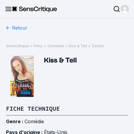
Retour
SensCritique
>
Films
>
Comédie
>
Kiss & Tell
>
Details
Kiss & Tell
FICHE TECHNIQUE
Genre :
Comédie
Pays d'origine :
États-Unis