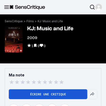
SensCritique
>
Films
>
KJ: Music and Life
KJ: Music and Life
2009
1
0
0
Ma note
ÉCRIRE UNE CRITIQUE