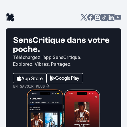
SensCritique dans votre
poche.
Téléchargez l’app SensCritique.
Explorez. Vibrez. Partagez.
EN SAVOIR PLUS