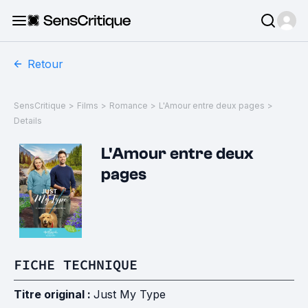
Retour
SensCritique
>
Films
>
Romance
>
L'Amour entre deux pages
>
Details
L'Amour entre deux
pages
FICHE TECHNIQUE
Titre original :
Just My Type