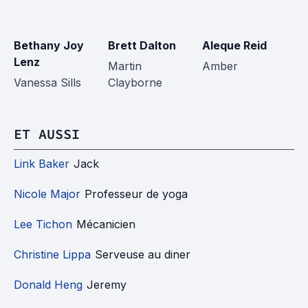
Bethany Joy
Brett Dalton
Aleque Reid
C
Lenz
W
Martin
Amber
Vanessa Sills
Clayborne
R
ET AUSSI
Link Baker
Jack
Nicole Major
Professeur de yoga
Lee Tichon
Mécanicien
Christine Lippa
Serveuse au diner
Donald Heng
Jeremy