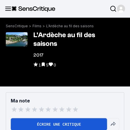
SensCritique
>
Films
>
L'Ardèche au fil des saisons
L'Ardèche au fil des
saisons
2017
1
5
0
Ma note
ÉCRIRE UNE CRITIQUE