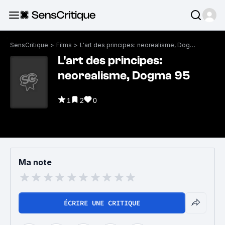
SensCritique
>
Films
>
L'art des principes: neorealisme, Dogma 95
L'art des principes:
neorealisme, Dogma 95
1
2
0
Ma note
ÉCRIRE UNE CRITIQUE