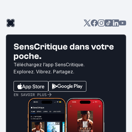
SensCritique dans votre
poche.
Téléchargez l’app SensCritique.
Explorez. Vibrez. Partagez.
EN SAVOIR PLUS