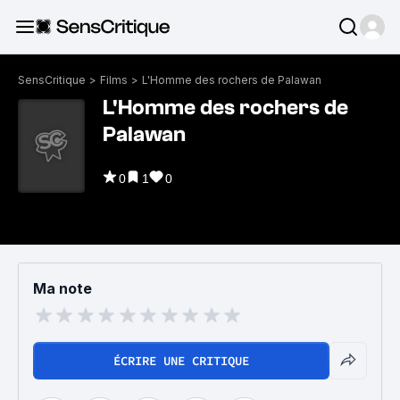
SensCritique
>
Films
>
L'Homme des rochers de Palawan
L'Homme des rochers de
Palawan
0
1
0
Ma note
ÉCRIRE UNE CRITIQUE