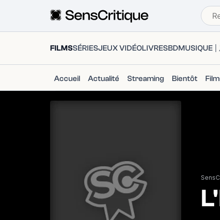
FILMS
SÉRIES
JEUX VIDÉO
LIVRES
BD
MUSIQUE
Accueil
Actualité
Streaming
Bientôt
Fil
SensCr
L