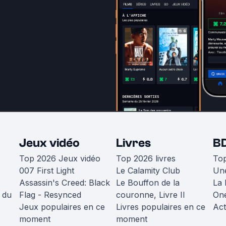
Jeux vidéo
Livres
B
Top 2026 Jeux vidéo
Top 2026 livres
To
007 First Light
Le Calamity Club
Une
Assassin's Creed: Black
Le Bouffon de la
La 
 du
Flag - Resynced
couronne, Livre II
One
Jeux populaires en ce
Livres populaires en ce
Act
moment
moment