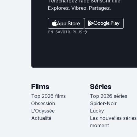
Téléchargez l’app SensCritique.
Explorez. Vibrez. Partagez.
EN SAVOIR PLUS
Films
Séries
Top 2026 films
Top 2026 séries
Obsession
Spider-Noir
L'Odyssée
Lucky
Actualité
Les nouvelles séries
moment