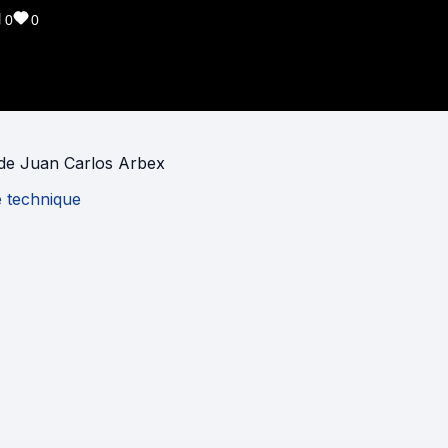
0
0
de
Juan Carlos Arbex
e technique