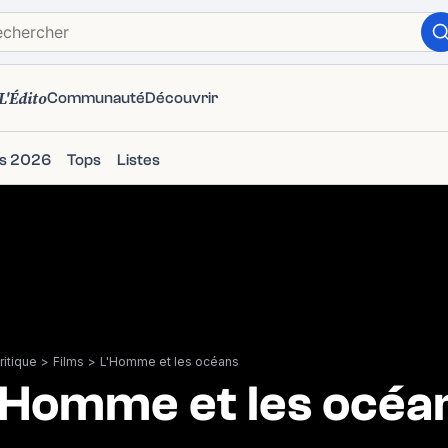
L'Édito
Communauté
Découvrir
ms 2026
Tops
Listes
itique
>
Films
>
L'Homme et les océans
'Homme et les océa