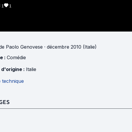
1
1
de
Paolo Genovese
· décembre 2010 (Italie)
e :
Comédie
 d'origine :
Italie
e technique
GES