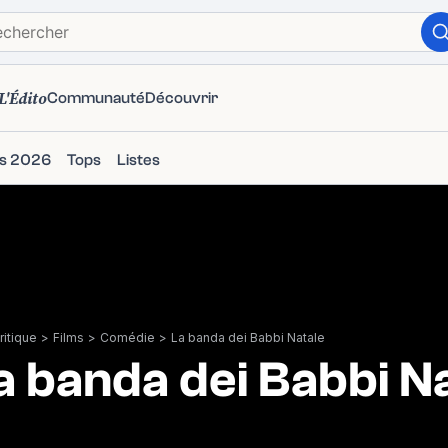
L'Édito
Communauté
Découvrir
ms 2026
Tops
Listes
itique
>
Films
>
Comédie
>
La banda dei Babbi Natale
a banda dei Babbi N