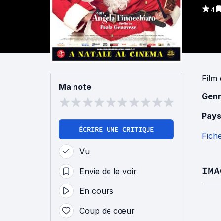
4
Film
Ma note
Genr
Pays
ÉCRIRE UNE CRITIQUE
Fich
Vu
IMA
Envie de le voir
En cours
Coup de cœur