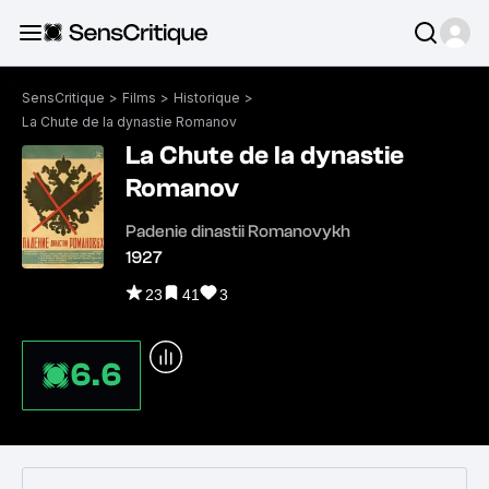
SensCritique
>
Films
>
Historique
>
La Chute de la dynastie Romanov
La Chute de la dynastie
Romanov
Padenie dinastii Romanovykh
1927
23
41
3
6.6