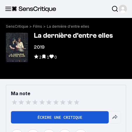
SensCritique
>
Films
>
La dernière d'entre elles
La dernière d'entre elles
2019
2
1
0
Ma note
ÉCRIRE UNE CRITIQUE