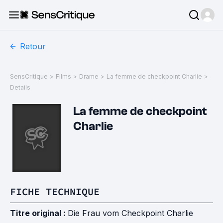
Retour
SensCritique
>
Films
>
Drame
>
La femme de checkpoint Charlie
>
Details
La femme de checkpoint
Charlie
FICHE TECHNIQUE
Titre original :
Die Frau vom Checkpoint Charlie