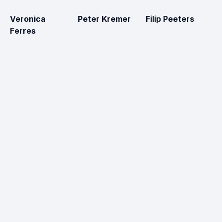
Veronica
Peter Kremer
Filip Peeters
M
Ferres
S