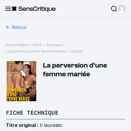
Retour
SensCritique
>
Films
>
Érotique
>
La perversion d'une femme mariée
>
Details
La perversion d'une
femme mariée
FICHE TECHNIQUE
Titre original :
Il laureato