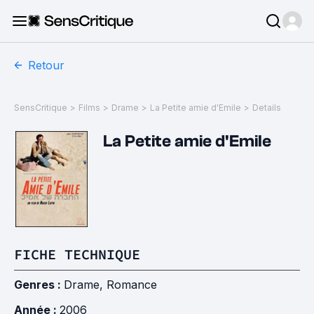
Retour
SensCritique
>
Films
>
Drame
>
La Petite amie d'Emile
>
Details
La Petite amie d'Emile
FICHE TECHNIQUE
Genres :
Drame
,
Romance
Année :
2006