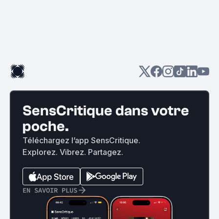
SensCritique dans votre
poche.
Téléchargez l’app SensCritique.
Explorez. Vibrez. Partagez.
EN SAVOIR PLUS