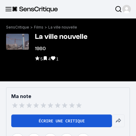
SensCritique
>
Films
>
La ville nouvelle
La ville nouvelle
1980
5
4
1
Ma note
ÉCRIRE UNE CRITIQUE