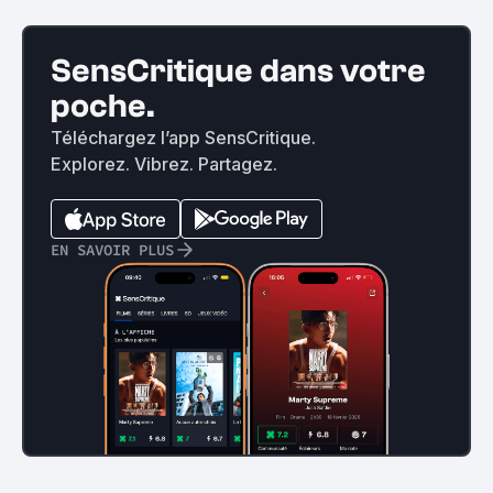
SensCritique dans votre
poche.
Téléchargez l’app SensCritique.
Explorez. Vibrez. Partagez.
EN SAVOIR PLUS