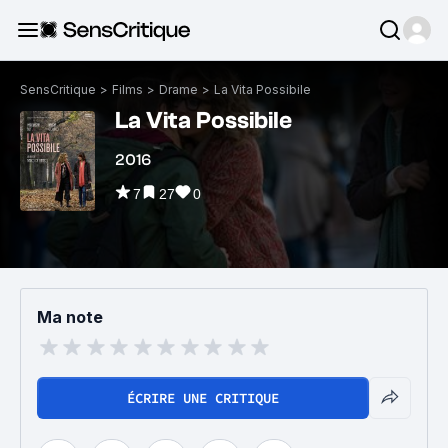
SensCritique
>
Films
>
Drame
>
La Vita Possibile
La Vita Possibile
2016
7
27
0
Ma note
ÉCRIRE UNE CRITIQUE