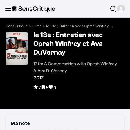
SensCritique
>
Films
>
le 13e : Entretien avec Oprah Winfrey et Ava DuVernay
le 13e : Entretien avec
Oprah Winfrey et Ava
DuVernay
13th: A Conversation with Oprah Winfrey
& Ava DuVernay
2017
7
5
0
Ma note