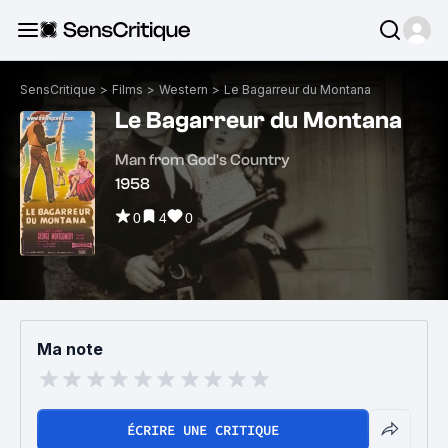
SensCritique
>
Films
>
Western
>
Le Bagarreur du Montana
Le Bagarreur du Montana
Man from God's Country
1958
0
4
0
Ma note
ÉCRIRE UNE CRITIQUE