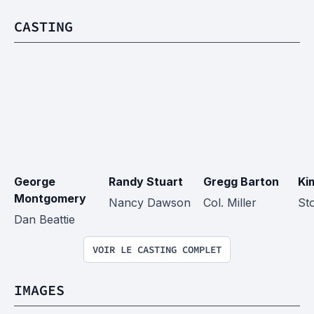
CASTING
George 
Randy Stuart
Gregg Barton
Ki
Montgomery
Nancy Dawson
Col. Miller
St
Dan Beattie
VOIR LE CASTING COMPLET
IMAGES