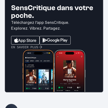
SensCritique dans votre
poche.
Téléchargez l’app SensCritique.
Explorez. Vibrez. Partagez.
EN SAVOIR PLUS