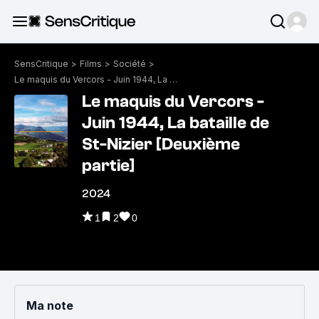
SensCritique
>
Films
>
Société
>
Le maquis du Vercors - Juin 1944, La bataille de St-Nizier [Deuxième partie]
Le maquis du Vercors -
Juin 1944, La bataille de
St-Nizier [Deuxième
partie]
2024
1
2
0
Ma note