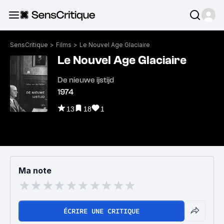
SensCritique
>
Films
>
Le Nouvel Age Glaciaire
Le Nouvel Age Glaciaire
De nieuwe ijstijd
1974
13
18
1
Ma note
ÉCRIRE UNE CRITIQUE