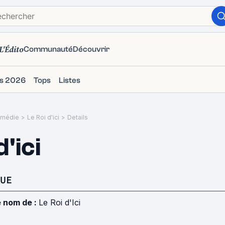
L'Édito
Communauté
Découvrir
ms 2026
Tops
Listes
médie
>
Le Roi d'ici
>
Details
d'ici
UE
e nom de :
Le Roi d'Ici