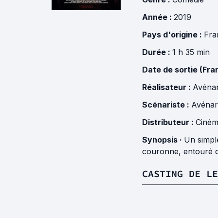
Année :
2019
Pays d'origine :
Fra
Durée :
1 h 35 min
Date de sortie (Fra
Réalisateur :
Avénar
Scénariste :
Avénari
Distributeur :
Ciném
Synopsis ·
Un simple
couronne, entouré d
CASTING DE L