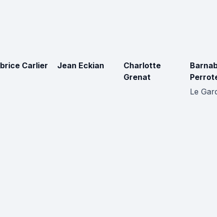
brice Carlier
Jean Eckian
Charlotte
Barna
Grenat
Perrot
Le Gar