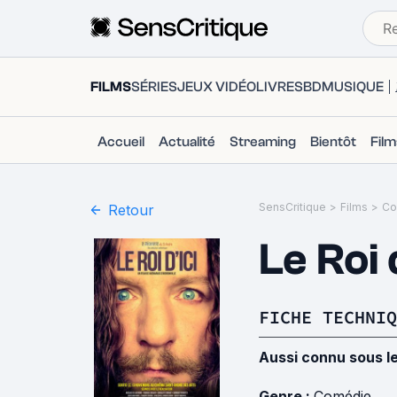
FILMS
SÉRIES
JEUX VIDÉO
LIVRES
BD
MUSIQUE
Accueil
Actualité
Streaming
Bientôt
Fil
SensCritique
>
Films
>
Co
Retour
Le Roi 
FICHE TECHNIQ
Aussi connu sous l
Genre :
Comédie