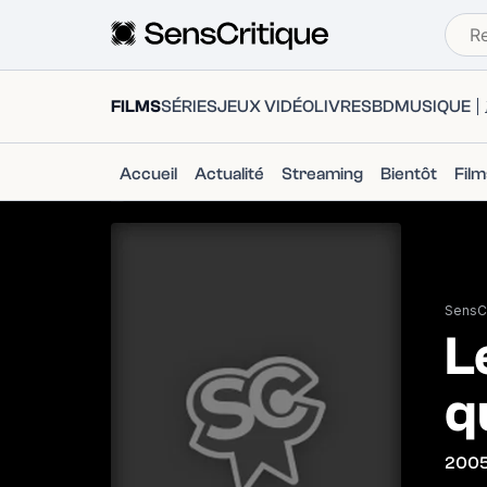
FILMS
SÉRIES
JEUX VIDÉO
LIVRES
BD
MUSIQUE
Accueil
Actualité
Streaming
Bientôt
Fil
SensCr
L
q
200