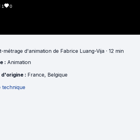
1
0
t-métrage d'animation
de
Fabrice Luang-Vija
· 12 min
e :
Animation
 d'origine :
France
,
Belgique
e technique