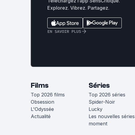
Téléchargez l’app SensCritique.
Explorez. Vibrez. Partagez.
EN SAVOIR PLUS
Films
Séries
Top 2026 films
Top 2026 séries
Obsession
Spider-Noir
L'Odyssée
Lucky
Actualité
Les nouvelles séries
moment