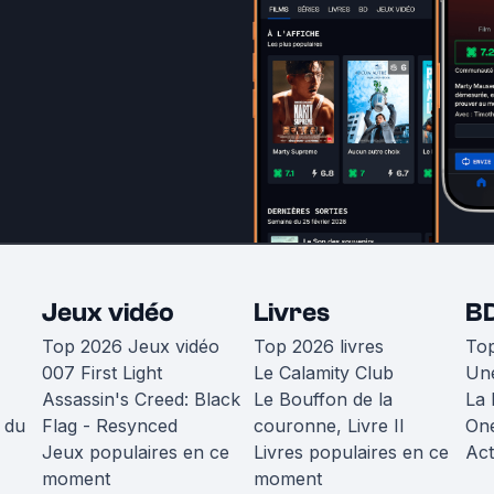
Jeux vidéo
Livres
B
Top 2026 Jeux vidéo
Top 2026 livres
To
007 First Light
Le Calamity Club
Une
Assassin's Creed: Black
Le Bouffon de la
La 
 du
Flag - Resynced
couronne, Livre II
One
Jeux populaires en ce
Livres populaires en ce
Act
moment
moment