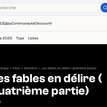
L'Édito
Communauté
Découvrir
ms 2026
Tops
Listes
itique
>
Films
>
Animation
>
Les fables en délire ( quatrième partie)
es fables en délire (
uatrième partie)
5