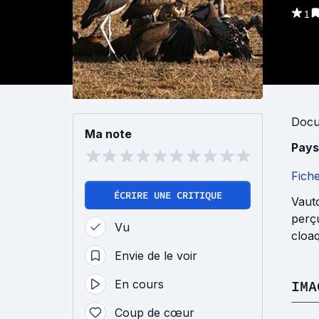
1
Docu
Ma note
Pays
Fich
ÉCRIRE UNE CRITIQUE
Vaut
perç
Vu
cloaq
Envie de le voir
En cours
IMA
Coup de cœur