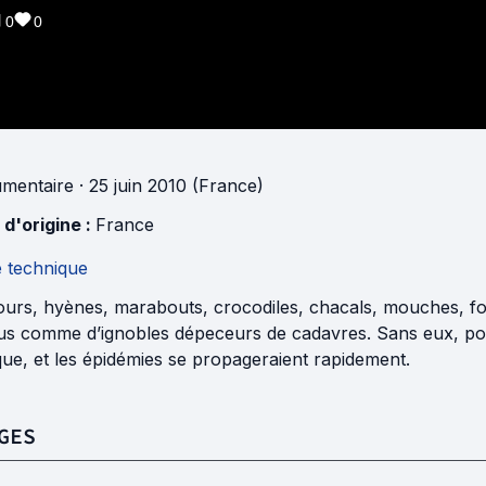
0
0
mentaire
· 25 juin 2010 (France)
 d'origine :
France
e technique
ours, hyènes, marabouts, crocodiles, chacals, mouches, fo
us comme d’ignobles dépeceurs de cadavres. Sans eux, pou
ue, et les épidémies se propageraient rapidement.
GES