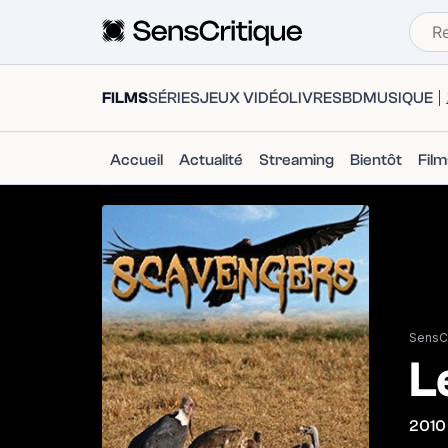
FILMS
SÉRIES
JEUX VIDÉO
LIVRES
BD
MUSIQUE
Accueil
Actualité
Streaming
Bientôt
Fil
SensCr
L
2010