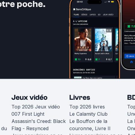
otre poche.
Jeux vidéo
Livres
B
Top 2026 Jeux vidéo
Top 2026 livres
To
007 First Light
Le Calamity Club
Une
Assassin's Creed: Black
Le Bouffon de la
La 
 du
Flag - Resynced
couronne, Livre II
One