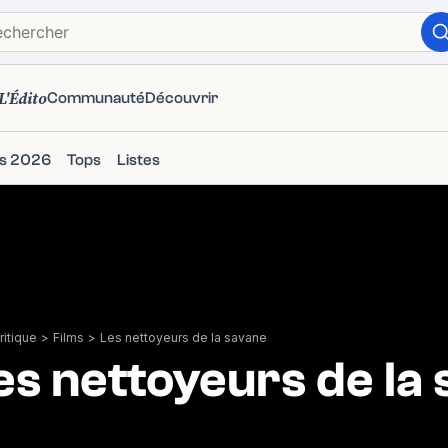
L'Édito
Communauté
Découvrir
ms 2026
Tops
Listes
itique
>
Films
>
Les nettoyeurs de la savane
es nettoyeurs de la