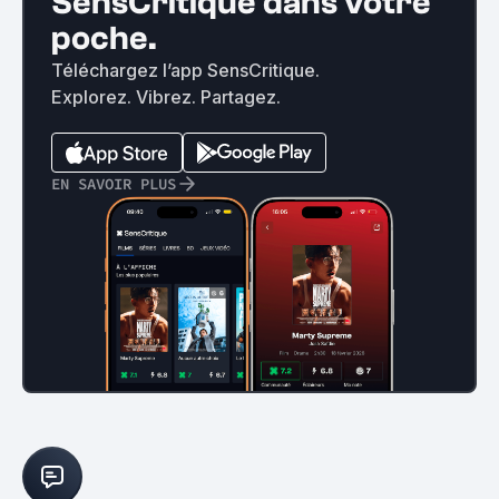
SensCritique dans votre
poche.
Téléchargez l’app SensCritique.
Explorez. Vibrez. Partagez.
EN SAVOIR PLUS