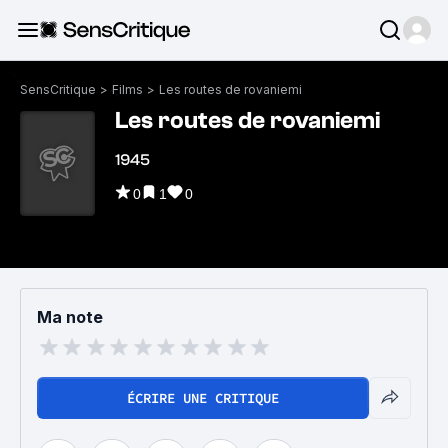
SensCritique
>
Films
>
Les routes de rovaniemi
Les routes de rovaniemi
1945
0
1
0
Ma note
ÉCRIRE UNE CRITIQUE