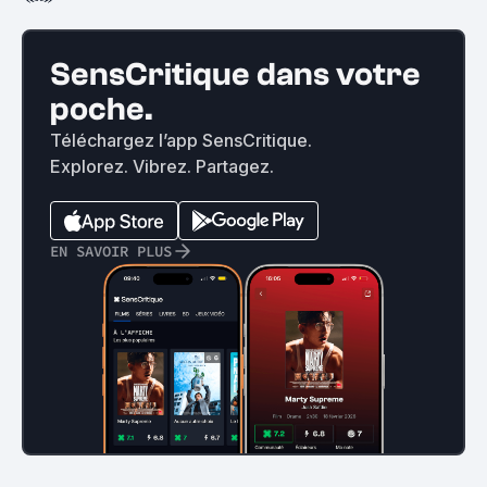
SensCritique dans votre
poche.
Téléchargez l’app SensCritique.
Explorez. Vibrez. Partagez.
EN SAVOIR PLUS