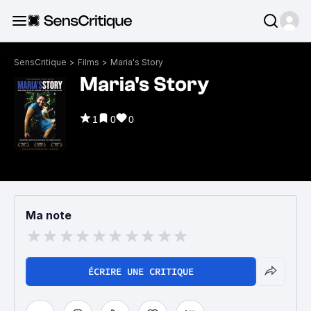
SensCritique
>
Films
>
Maria's Story
Maria's Story
1
0
0
Ma note
ÉCRIRE UNE CRITIQUE