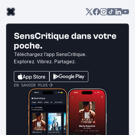
SensCritique dans votre
poche.
Téléchargez l’app SensCritique.
Explorez. Vibrez. Partagez.
EN SAVOIR PLUS