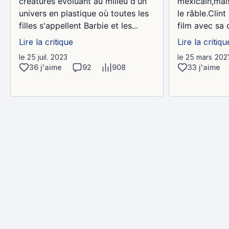
mexicain,mai
créatures évoluant au milieu d'un
le râble.Clin
univers en plastique où toutes les
film avec sa 
filles s'appellent Barbie et les...
Lire la critiqu
Lire la critique
le 25 mars 202
le 25 juil. 2023
33 j'aime
36 j'aime
92
908