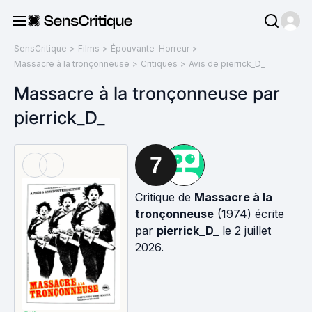
SensCritique
>
Films
>
Épouvante-Horreur
>
Massacre à la tronçonneuse
>
Critiques
>
Avis de pierrick_D_
Massacre à la tronçonneuse par
pierrick_D_
7
Critique de
Massacre à la
tronçonneuse
(1974) écrite
par
pierrick_D_
le 2 juillet
2026.