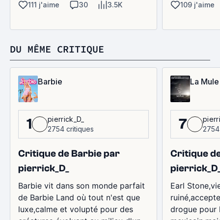
111 j'aime
30
3.5K
109 j'aime
DU MÊME CRITIQUE
Barbie
La Mule
pierr
pierrick_D_
7
1
2754 
2754 critiques
Critique d
Critique de Barbie par
pierrick_D
pierrick_D_
Earl Stone,vie
Barbie vit dans son monde parfait
ruiné,accept
de Barbie Land où tout n'est que
drogue pour 
luxe,calme et volupté pour des