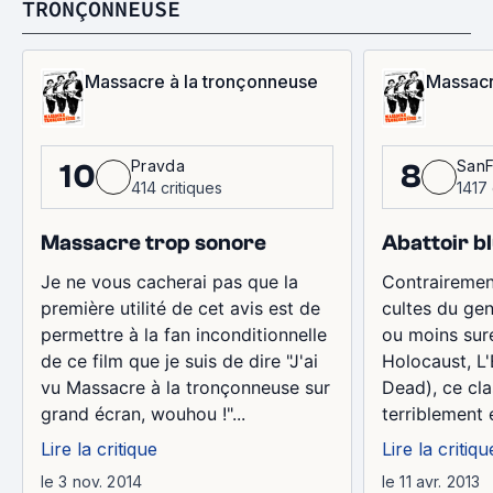
TRONÇONNEUSE
Massacre à la tronçonneuse
Massacr
Pravda
SanF
10
8
414 critiques
1417 
Massacre trop sonore
Abattoir b
Je ne vous cacherai pas que la
Contrairemen
première utilité de cet avis est de
cultes du gen
permettre à la fan inconditionnelle
ou moins sur
de ce film que je suis de dire "J'ai
Holocaust, L'
vu Massacre à la tronçonneuse sur
Dead), ce cla
grand écran, wouhou !"...
terriblement e
Lire la critique
Lire la critiqu
le 3 nov. 2014
le 11 avr. 2013