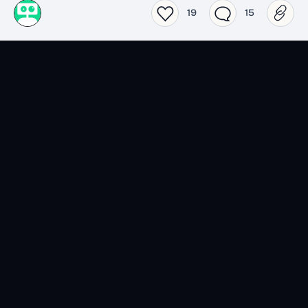
19
15
SensCritique dans votre
poche.
Téléchargez l’app SensCritique.
Explorez. Vibrez. Partagez.
EN SAVOIR PLUS