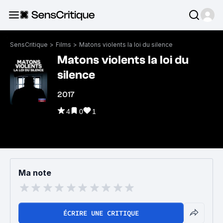
SensCritique
>
Films
>
Matons violents la loi du silence
Matons violents la loi du
silence
2017
4
0
1
Ma note
ÉCRIRE UNE CRITIQUE