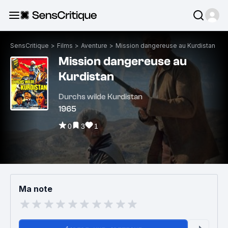
SensCritique
>
Films
>
Aventure
>
Mission dangereuse au Kurdistan
Mission dangereuse au
Kurdistan
Durchs wilde Kurdistan
1965
0
3
1
Ma note