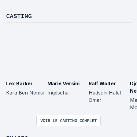
CASTING
Lex Barker
Marie Versini
Ralf Wolter
Djo
Ne
Kara Ben Nemsi
Ingdscha
Hadschi Halef 
Omar
Ma
Mo
VOIR LE CASTING COMPLET