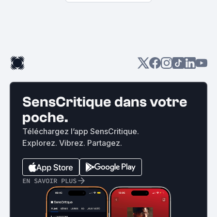
SensCritique dans votre
poche.
Téléchargez l’app SensCritique.
Explorez. Vibrez. Partagez.
EN SAVOIR PLUS