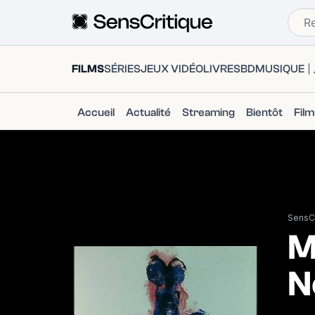
FILMS
SÉRIES
JEUX VIDÉO
LIVRES
BD
MUSIQUE
Accueil
Actualité
Streaming
Bientôt
Fil
SensCr
M
N