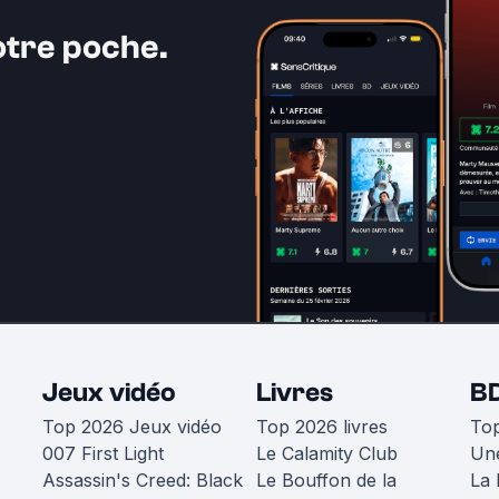
otre poche.
Jeux vidéo
Livres
B
Top 2026 Jeux vidéo
Top 2026 livres
To
007 First Light
Le Calamity Club
Une
Assassin's Creed: Black
Le Bouffon de la
La 