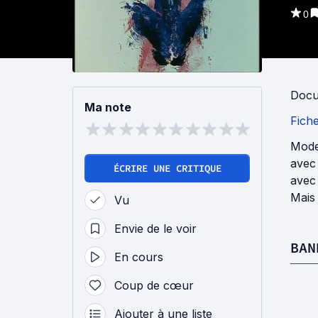
0
Docu
Ma note
Fich
Mode 
avec 
ÉCRIRE UNE CRITIQUE
avec 
Mais 
Vu
Envie de le voir
BAN
En cours
Coup de cœur
Ajouter à une liste