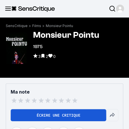
SensCritique
>
Films
>
Monsieur Pointu
Monsieur Pointu
1975
3
2
0
Ma note
ÉCRIRE UNE CRITIQUE