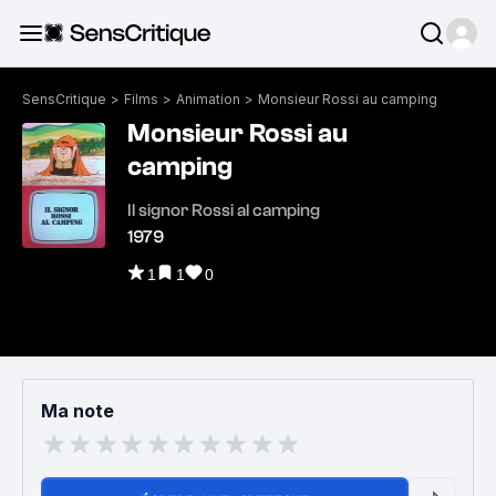
SensCritique
>
Films
>
Animation
>
Monsieur Rossi au camping
Monsieur Rossi au
camping
Il signor Rossi al camping
1979
1
1
0
Ma note