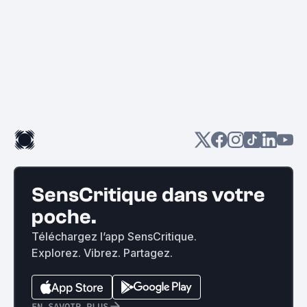
SensCritique dans votre
poche.
Téléchargez l’app SensCritique.
Explorez. Vibrez. Partagez.
EN SAVOIR PLUS