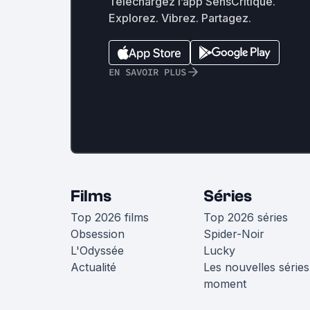
Téléchargez l’app SensCritique.
Explorez. Vibrez. Partagez.
EN SAVOIR PLUS
Films
Séries
Top 2026 films
Top 2026 séries
Obsession
Spider-Noir
L'Odyssée
Lucky
Actualité
Les nouvelles séries
moment