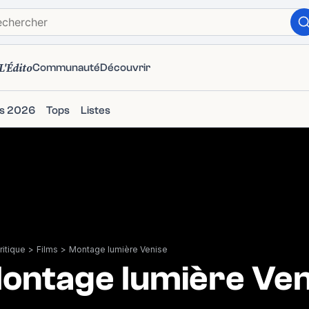
L'Édito
Communauté
Découvrir
ms 2026
Tops
Listes
itique
>
Films
>
Montage lumière Venise
ontage lumière Ven