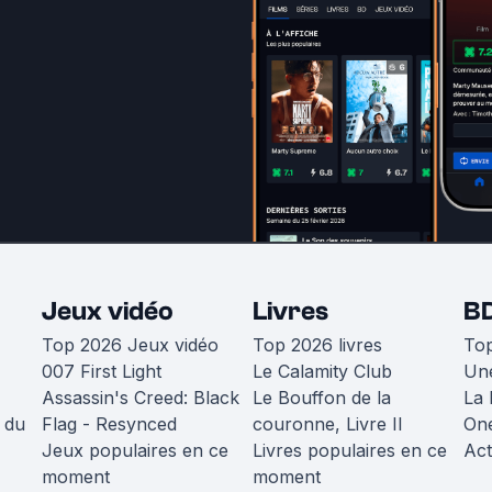
Jeux vidéo
Livres
B
Top 2026 Jeux vidéo
Top 2026 livres
To
007 First Light
Le Calamity Club
Une
Assassin's Creed: Black
Le Bouffon de la
La 
 du
Flag - Resynced
couronne, Livre II
One
Jeux populaires en ce
Livres populaires en ce
Act
moment
moment