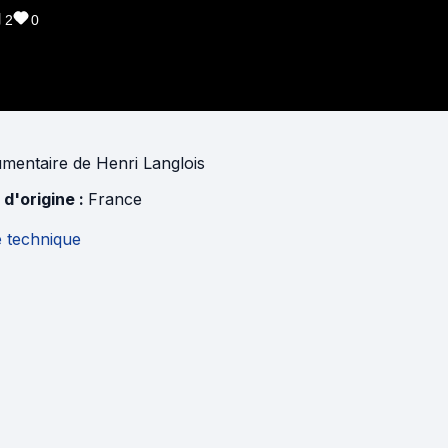
2
0
mentaire
de
Henri Langlois
 d'origine :
France
e technique