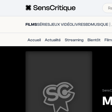
FILMS
SÉRIES
JEUX VIDÉO
LIVRES
BD
MUSIQUE
Accueil
Actualité
Streaming
Bientôt
Fil
SensCr
M