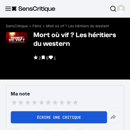
SensCritique
>
Films
>
Mort où vif ? Les héritiers du western
Mort où vif ? Les héritiers
du western
2
5
1
Ma note
ÉCRIRE UNE CRITIQUE