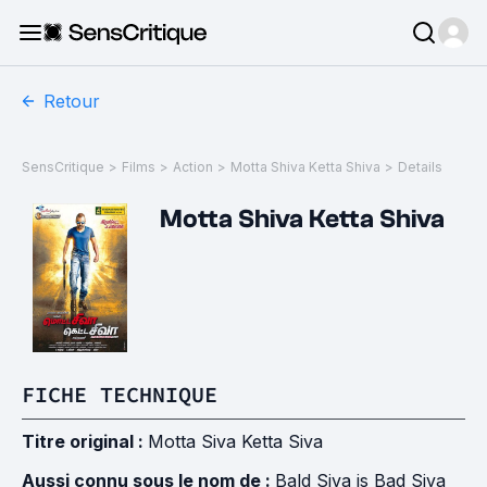
Retour
SensCritique
>
Films
>
Action
>
Motta Shiva Ketta Shiva
>
Details
Motta Shiva Ketta Shiva
FICHE TECHNIQUE
Titre original :
Motta Siva Ketta Siva
Aussi connu sous le nom de :
Bald Siva is Bad Siva