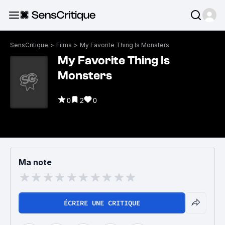
SensCritique
>
Films
>
My Favorite Thing Is Monsters
My Favorite Thing Is
Monsters
0
2
0
Ma note
ÉCRIRE UNE CRITIQUE