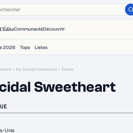
L'Édito
Communauté
Découvrir
ms 2026
Tops
Listes
médie
>
My Suicidal Sweetheart
>
Details
cidal Sweetheart
UE
ts-Unis