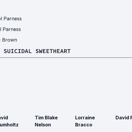
l Parness
l Parness
c Brown
 SUICIDAL SWEETHEART
vid
Tim Blake
Lorraine
David 
umholtz
Nelson
Bracco