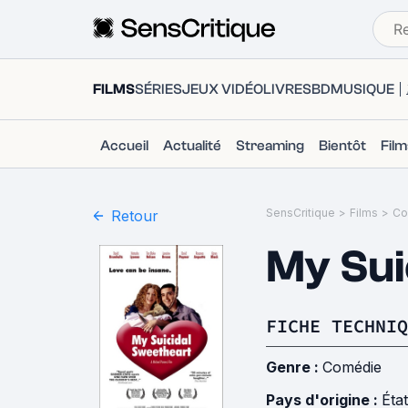
FILMS
SÉRIES
JEUX VIDÉO
LIVRES
BD
MUSIQUE
Accueil
Actualité
Streaming
Bientôt
Fil
SensCritique
>
Films
>
Co
Retour
My Sui
FICHE TECHNIQ
Genre :
Comédie
Pays d'origine :
Éta